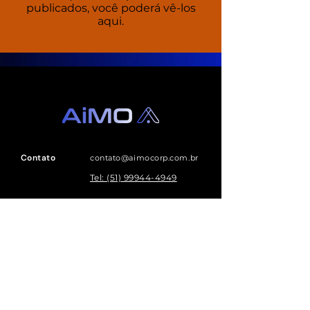
publicados, você poderá vê-los
aqui.
Contato
contato@aimocorp.com.br
Tel: (51) 99944-4949
Endereço
Av. Carlos Gomes, 75 - sala
603 - Bairro Auxiliadora -
Porto Alegre/RS
NEWSLETTER
Receba notícias e atualizações