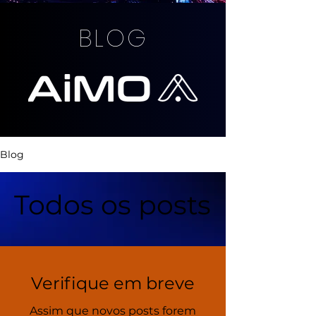
BLOG
Blog
Todos os posts
Verifique em breve
Assim que novos posts forem